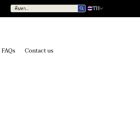
TH
FAQs
Contact us