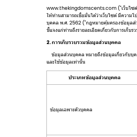
www.thekingdomscents.com ("เว็บไซต์", "เรา
ให้ท่านสามารถเชื่อมั่นได้ว่าเว็บไซต์ มีคว
บุคคล พ.ศ. 2562 ("กฎหมายคุ้มครองข้อมูลส่วน
ชี้แจงแก่ท่านถึงรายละเอียดเกี่ยวกับการเก็บร
2. การเก็บรวบรวมข้อมูลส่วนบุคคล
ข้อมูลส่วนบุคคล หมายถึงข้อมูลเกี่ยวกับบุคค
และใช้ข้อมูลเท่านั้น
ประเภทข้อมูลส่วนบุคคล
ข้อมูลเฉพาะตัวบุคคล