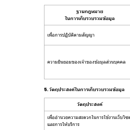
ฐานกฎหมาย
ในการเก็บรวบรวมข้อมูล
เพื่อการปฏิบัติตามสัญญา
ความยินยอมของเจ้าของข้อมูลส่วนบุคคล
5. วัตถุประสงค์ในการเก็บรวบรวมข้อมูล
วัตถุประสงค์
เพื่ออำนวยความสะดวกในการใช้งานเว็บไซต
และการให้บริการ