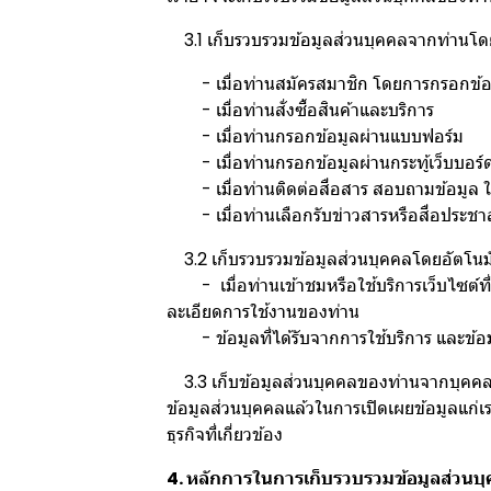
3.1 เก็บรวบรวมข้อมูลส่วนบุคคลจากท่านโ
- เมื่อท่านสมัครสมาชิก โดยการกรอกข้อมูล
- เมื่อท่านสั่งซื้อสินค้าและบริการ
- เมื่อท่านกรอกข้อมูลผ่านแบบฟอร์ม
- เมื่อท่านกรอกข้อมูลผ่านกระทู้เว็บบอร์
- เมื่อท่านติดต่อสื่อสาร สอบถามข้อมูล ใ
- เมื่อท่านเลือกรับข่าวสารหรือสื่อประชาส
3.2 เก็บรวบรวมข้อมูลส่วนบุคคลโดยอัตโนมั
- เมื่อท่านเข้าชมหรือใช้บริการเว็บไซต์ที่ม
ละเอียดการใช้งานของท่าน
- ข้อมูลที่ได้รับจากการใช้บริการ และข้อมู
3.3 เก็บข้อมูลส่วนบุคคลของท่านจากบุคคล
ข้อมูลส่วนบุคคลแล้วในการเปิดเผยข้อมูลแก่เ
ธุรกิจที่เกี่ยวข้อง
4. หลักการในการเก็บรวบรวมข้อมูลส่วนบ