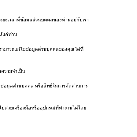
ะเวลาที่ข้อมูลส่วนบุคคลของท่านอยู่กับเรา
้แก่ท่าน
ณสามารถแก้ไขข้อมูลส่วนบุคคลของคุณได้ที่
มดความจำเป็น
ขข้อมูลส่วนบุคคล หรือสิทธิในการคัดค้านการ
ไปด้วยเครื่องมือหรืออุปกรณ์ที่ทำงานได้โดย