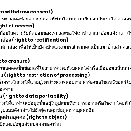
 to withdraw consent)
ะมวลผลข้อมูลส่วนบุคคลที่ท่านได้ให้ความยินยอมกับเรา ได้ ตลอดระย
right of access)
นที่อยู่ในความรับผิดชอบของเรา และขอให้เราทำสำเนาข้อมูลดังกล่าวให
ูกต้อง (right to rectification)
ห้ถูกต้อง เพื่อให้เป็นปัจจุบันและสมบูรณ์ หากคุณเป็นสมาชิกแล้ว คุ
t to erasure)
วนบุคคลเป็นข้อมูลที่ไม่สามารถระบุตัวบุคคลได้ หรือเมื่อข้อมูลนั้นห
คล (right to restriction of processing)
ลชั่วคราวในกรณีที่เราอยู่ระหว่างตรวจสอบตามคำร้องขอใช้สิทธิขอแก้ไ
ของท่าน
คล (right to data portability)
รณีที่เราทำให้ข้อมูลนั้นอยู่ในรูปแบบที่สามารถอ่านหรือใช้งานโดยทั่ว
ูลรูปแบบดังกล่าวไปยังผู้ควบคุมข้อมูลส่วนบุคคลอื่น
ลส่วนบุคคล (right to object)
อเปิดเผยข้อมูลส่วนบุคคลของท่าน