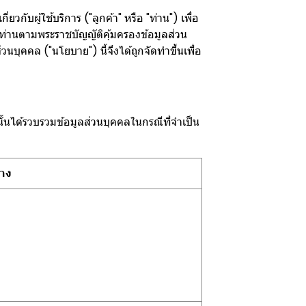
บผู้ใช้บริการ ("ลูกค้า" หรือ "ท่าน") เพื่อ
งท่านตามพระราชบัญญัติคุ้มครองข้อมูลส่วน
บุคคล ("นโยบาย") นี้จึงได้ถูกจัดทำขึ้นเพื่อ
ั้นได้รวบรวมข้อมูลส่วนบุคคลในกรณีที่จำเป็น
่าง