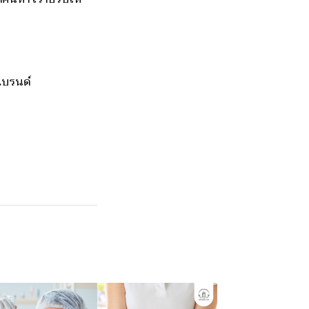
รแบรนด์