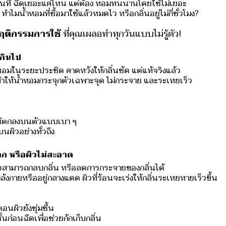
ัดกันที่ ฉีดเยอะแค่ไหน แต่ต้อง หอมทนนานโดยใช้ไม่เยอะ
ไมน้ำหอมที่ซื้อมาใช้แล้วหมดไว หรือกลิ่นอยู่ไม่กี่ชั่วโมง?
ฤติกรรมการใช้
ที่คุณเผลอทำทุกวันแบบไม่รู้ตัว!
เกินไป
มในระยะประชิด คาดหวังให้กลิ่นชัด
แต่แท้จริงแล้ว
ทำให้น้ำหอมกระจุกตัวเฉพาะจุด ไม่กระจาย และระเหยเร็ว
ห้ตกลงบนตัวแบบเบา ๆ
นผิวอย่างทั่วถึง
ออก หรือผิวไม่สะอาด
ิวสามารถกลบกลิ่น หรือลดการกระจายของกลิ่นได้
ลังกายหรืออยู่กลางแดด ผิวที่ร้อนจะเร่งให้กลิ่นระเหยหายเร็วขึ้น
อนผิวยังชุ่มชื้น
่นก่อนฉีดเพื่อช่วยกักเก็บกลิ่น