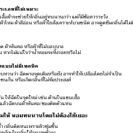
ระเภทที่ไม่เหมาะ
ื้อผ้าจะช่วยให้กลิ่นอยู่ทนนานกว่า แต่ก็มีข้อควรระวัง
 ผ้าไหม ผ้าสีอ่อน หรือผ้าใยสังเคราะห์บางชนิด อาจดูดซึมกลิ่นได้ไม่ด
ต ผ้าพันคอ หรือผ้าที่ไม่บอบบาง
อ่อน หากไม่แน่ใจว่าน้ำหอมจะทิ้งรอยหรือไม่
ันแบบไม่มีเทคนิค
ทบทวนว่า ฉีดตรงจุดเดิมหรือยัง อาจทำให้เปลืองโดยไม่จำเป็น
นกัน หรือเกิดกลิ่นที่ไม่พึงประสงค์
ัน ให้ฉีดในจุดใหม่ เช่น ด้านในแขนเสื้อ
 แล้วฉีดบนผ้าพันคอ/ของติดตัวแทน
หอมให้ หอมทนนานโดยไม่ต้องใช้เยอะ
ำ กลิ่นติดทนเพราะผิวชุ่มชื้น
่วยกักเก็บกลิ่นให้ระเหยช้าลง