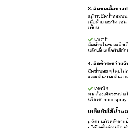
3. ฉีดบนเสื้อบางป
แม้การฉีดน้ำหอมบนเส
เนื้อผ้าบางชนิด เช่น
เพี้ยน
แนะนำ
ฉีดด้านในของแจ็กเก็
หลีกเลี่ยงเสื้อผ้าสี
4. ฉีดซ้ำระหว่างว
ฉีดซ้ำบ่อย ๆ โดยไม่
แถมกลิ่นบางกลิ่นอาจช
เทคนิค
หากต้องเติมระหว่างว
หรือพก mini spray
เคล็ดลับใช้น้ำ
ฉีดบนผิวหลังอาบน้
ใช้โลชั่นก่อนฉีด ช