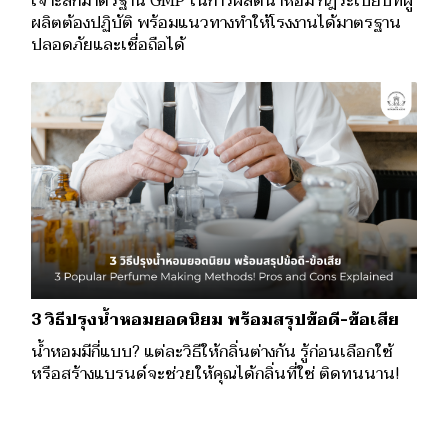
เจาะลึกมาตรฐาน GMP ในการผลิตน้ำหอม กฎระเบียบที่ผู้
ผลิตต้องปฏิบัติ พร้อมแนวทางทำให้โรงงานได้มาตรฐาน
ปลอดภัยและเชื่อถือได้
3 วิธีปรุงน้ำหอมยอดนิยม พร้อมสรุปข้อดี-ข้อเสีย
น้ำหอมมีกี่แบบ? แต่ละวิธีให้กลิ่นต่างกัน รู้ก่อนเลือกใช้
หรือสร้างแบรนด์จะช่วยให้คุณได้กลิ่นที่ใช่ ติดทนนาน!