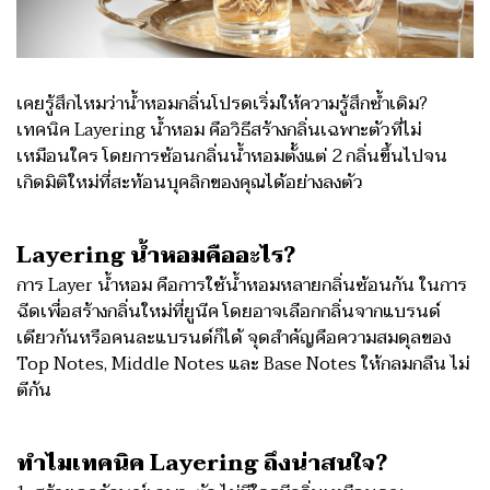
เคยรู้สึกไหมว่าน้ำหอมกลิ่นโปรดเริ่มให้ความรู้สึกซ้ำเดิม?
เทคนิค Layering น้ำหอม คือวิธีสร้างกลิ่นเฉพาะตัวที่ไม่
เหมือนใคร โดยการซ้อนกลิ่นน้ำหอมตั้งแต่ 2 กลิ่นขึ้นไปจน
เกิดมิติใหม่ที่สะท้อนบุคลิกของคุณได้อย่างลงตัว
Layering น้ำหอมคืออะไร?
การ Layer น้ำหอม คือการใช้น้ำหอมหลายกลิ่นซ้อนกัน ในการ
ฉีดเพื่อสร้างกลิ่นใหม่ที่ยูนีค โดยอาจเลือกกลิ่นจากแบรนด์
เดียวกันหรือคนละแบรนด์ก็ได้ จุดสำคัญคือความสมดุลของ
Top Notes, Middle Notes และ Base Notes ให้กลมกลืน ไม่
ตีกัน
ทำไมเทคนิค Layering ถึงน่าสนใจ?