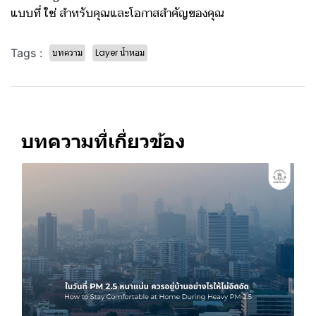
แบบที่ ใช่ สำหรับคุณและโอกาสสำคัญของคุ
ณ
Tags :
บทความ
Layer น้ำหอม
บทความที่เกี่ยวข้อง