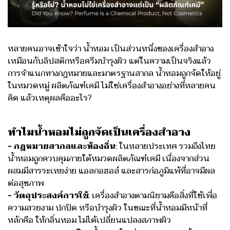
หลายคนอาจเข้าใจว่า น้ำหอม เป็นส่วนหนึ่งของเครื่องสำอาง
เหมือนกับลิปสติกหรือครีมบำรุงผิว แต่ในความเป็นจริงแล้ว
การจำแนกทางกฎหมายและมาตรฐานสากล น้ำหอมถูกจัดให้อยู่
ในหมวดหมู่ ผลิตภัณฑ์เคมี ไม่ใช่เครื่องสำอางอย่างที่หลายคน
คิด แล้วเหตุผลคืออะไร?
ทำไมน้ำหอมไม่ถูกจัดเป็นเครื่องสำอาง
- กฎหมายสากลและท้องถิ่น
: ในหลายประเทศ รวมถึงไทย
น้ำหอมถูกควบคุมภายใต้หมวดผลิตภัณฑ์เคมี เนื่องจากส่วน
ผสมมีสารระเหยง่าย แอลกอฮอล์ และสารก่อภูมิแพ้ที่อาจมีผล
ต่อสุขภาพ
- วัตถุประสงค์การใช้
: เครื่องสำอางตามนิยามคือสิ่งที่ใช้เพื่อ
ความสวยงาม ปกปิด หรือบำรุงผิว ในขณะที่น้ำหอมมีหน้าที่
หลักคือ ให้กลิ่นหอม ไม่ได้เปลี่ยนแปลงสภาพผิว