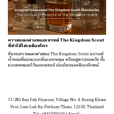
ความแตกต่างของแบรนด์ The Kingdom Scent
ที่ทำให้ไม่เหมือนใคร
ค้นพบความแตกต่างของ The Kingdom Scent แบรนด์
น้ำหอมที่ออกแบบกลิ่นเฉพาะคุณ พร้อมสูตรปลอดภัย ทั้ง
แบบผสมและไร้แอลกอฮอล์ อ่อนโยนและมีเอกลักษณ์
71/285 Ban Fah Piyarom, Village No. 4, Bueng Kham
Proi, Lam Luk Ka, Pathum Thani, 12150, Thailand
Tel : +841939519 | Email :