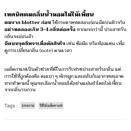
เทคนิคดมกลิ่นน้ำหอมไม่ให้เพี้ยน
ดมจาก blotter ก่อน
ใช้กระดาษทดสอบก่อนฉีดบนผิวจริง
อย่าทดลองเกิน 3-4 กลิ่นต่อครั้ง
หากมากกว่านี้ ประสาทรับ
กลิ่นจะอ่อนล้า
ฉีดบนจุดชีพจรเมื่อตัดสินใจ
เช่น ข้อมือ หรือท้องแขน เพื่อ
ดูการเปลี่ยนกลิ่น (note) ตามเวลา
เมล็ดกาแฟเป็นตัวช่วยที่ดีในการรีเฟรชประสาทรับกลิ่น แต่
การใช้ที่ถูกต้องคือ ดมเบา ๆ พักจมูก และสลับกับอากาศสะอาด
หากทำตามนี้ คุณจะเลือกน้ำหอ
มได้อย่างแม่นยำโดยไม่เพี้ยน
จากกลิ่นรบกวน
Tags :
บทความ
วิธีใช้เมล็ดกาแฟ