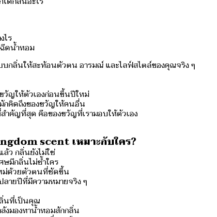
ากได้กลิ่นอะไร
่างไร
่อฉีดน้ำหอม
บบกลิ่นให้สะท้อนตัวตน อารมณ์ และไลฟ์สไตล์ของคุณจริง ๆ
ขวัญให้ตัวเองก่อนขึ้นปีใหม่
ักคิดถึงของขวัญให้คนอื่น
่สำคัญที่สุด คือของขวัญที่เรามอบให้ตัวเอง
ingdom scent เหมาะกับใคร?
้ว กลิ่นยังไม่ใช่
ษมีกลิ่นไม่ซ้ำใคร
หม่ด้วยตัวตนที่ชัดขึ้น
ลายปีที่มีความหมายจริง ๆ
่นที่เป็นคุณ
กำลังมองหาน้ำหอมสักกลิ่น