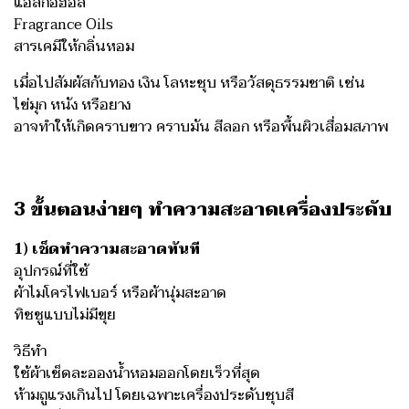
แอลกอฮอล์
Fragrance Oils
สารเคมีให้กลิ่นหอม
เมื่อไปสัมผัสกับทอง เงิน โลหะชุบ หรือวัสดุธรรมชาติ เช่น
ไข่มุก หนัง หรือยาง
อาจทำให้เกิดคราบขาว คราบมัน สีลอก หรือพื้นผิวเสื่อมสภาพ
3 ขั้นตอนง่ายๆ ทำความสะอาดเครื่องประดับ
1) เช็ดทำความสะอาดทันที
อุปกรณ์ที่ใช้
ผ้าไมโครไฟเบอร์ หรือผ้านุ่มสะอาด
ทิชชูแบบไม่มีขุย
วิธีทำ
ใช้ผ้าเช็ดละอองน้ำหอมออกโดยเร็วที่สุด
ห้ามถูแรงเกินไป โดยเฉพาะเครื่องประดับชุบสี