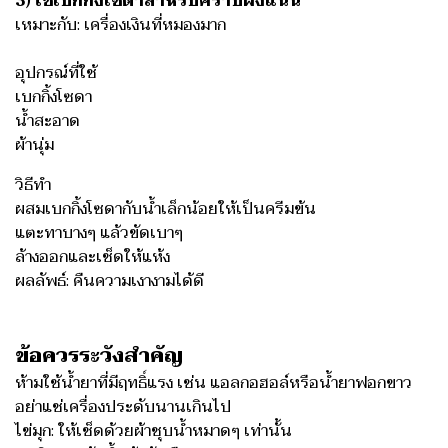
3) ใช้เบกกิ้งโซดาสำหรับคราบฝังแน่น
เหมาะกับ: เครื่องเงินที่หมองมาก
อุปกรณ์ที่ใช้
เบกกิ้งโซดา
น้ำสะอาด
ผ้านุ่ม
วิธีทำ
ผสมเบกกิ้งโซดากับน้ำเล็กน้อยให้เป็นครีมข้น
แตะทาบางๆ แล้วขัดเบาๆ
ล้างออกและเช็ดให้แห้ง
ผลลัพธ์: คืนความเงางามได้ดี
ข้อควรระวังสำคัญ
ห้ามใช้น้ำยาที่มีฤทธิ์แรง เช่น แอลกอฮอล์หรือน้ำยาฟอกขาว
อย่าแช่เครื่องประดับนานเกินไป
ไข่มุก: ให้เช็ดด้วยผ้าชุบน้ำหมาดๆ เท่านั้น