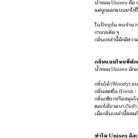
น้ำหอม Unisex คือ น้
แต่ถูกออกแบบมาให้ใ
ในปัจจุบัน คนจำนวน
กรอบเดิม ๆ
กลิ่นเหล่านี้มักมีค
กลิ่นแบบไหนที่มั
น้ำหอม Unisex มักอย
กลิ่นไม้ (Woody) อบอ
กลิ่นสดชื่น (Fresh /
กลิ่นเขียวหรือสมุน
ดอกไม้บางเบา (Soft 
เมื่อกลิ่นเหล่านี้ผสม
ทำไม Unisex ถึงเ