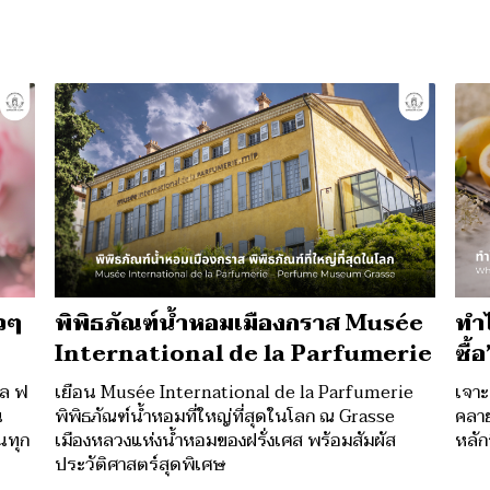
วๆ
พิพิธภัณฑ์น้ำหอมเมืองกราส Musée
ทำไ
International de la Parfumerie
ซื้อ
ัล ฟ
เยือน Musée International de la Parfumerie
เจาะ
น
พิพิธภัณฑ์น้ำหอมที่ใหญ่ที่สุดในโลก ณ Grasse
คลาย
นทุก
เมืองหลวงแห่งน้ำหอมของฝรั่งเศส พร้อมสัมผัส
หลัก
ประวัติศาสตร์สุดพิเศษ