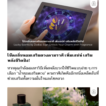
โน๊ตกลิ่นหอมเสริมดวงตามราศี เพิ่มเสน่ห์ เสริม
พลังชีวิตปัง!
หากคุณกำลังมองหาวิธีเพิ่มพลังบวกให้ชีวิตแบบง่าย ๆ การ
เลือก “น้ำหอมเสริมดวง” ตามราศีเกิดคืออีกหนึ่งเคล็ดลับที่
ช่วยเสริมทั้งความมั่นใจและโชคลาภ