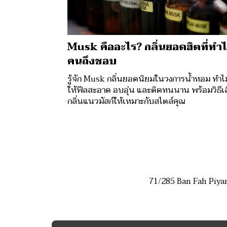
Musk คืออะไร? กลิ่นยอดฮิตที่ทำ
คนถึงชอบ
รู้จัก Musk กลิ่นยอดนิยมในวงการน้ำหอม ทำไม
ให้ฟีลสะอาด อบอุ่น และติดทนนาน พร้อมวิธีเ
กลิ่นแนวมัสก์ให้เหมาะกับสไตล์คุณ
71/285 Ban Fah Piya