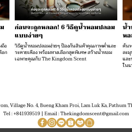
ไม
ก่อนจะถูกหลอก! 6 วิธีดูน้ำหอมปลอม
น้
แบบง่ายๆ
หอ
ถึง
วิธีดูน้ำหอมปลอมง่ายๆ ป้องกันสินค้าคุณภาพต่ำและ
ค้น
ลือก
ระคายเคือง พร้อมทางเลือกสุดพิเศษ สร้างน้ำหอม
ละมุ
เฉพาะคุณกับ The Kingdom Scent
และ
ในแบ
rom, Village No. 4, Bueng Kham Proi, Lam Luk Ka, Pathum Th
Tel : +841939519 | Email : Thekingdomscent@gmail.com