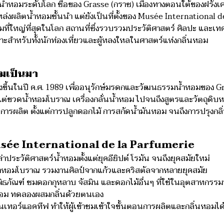
ดน้ำหอมระดับโลก ชื่อของ Grasse (กราซ) เมืองทางตอนใต้ของฝรั่งเศ
นแหล่งผลิตน้ำหอมชั้นนำ แต่ยังเป็นที่ตั้งของ Musée International
มที่ใหญ่ที่สุดในโลก สถานที่ซึ่งรวบรวมประวัติศาสตร์ ศิลปะ และเ
าะสำหรับทั้งนักท่องเที่ยวและผู้หลงใหลในศาสตร์แห่งกลิ่นหอม
ามเป็นมา
อตั้งขึ้นในปี ค.ศ. 1989 เพื่ออนุรักษ์มรดกและวัฒนธรรมน้ำหอมของ 
แต่ขวดน้ำหอมโบราณ เครื่องกลั่นน้ำหอม ไปจนถึงสูตรและวัตถุดิบหา
การผลิต ตั้งแต่การปลูกดอกไม้ การสกัดน้ำมันหอม จนถึงการปรุงกลิ
usée International de la Parfumerie
าประวัติศาสตร์น้ำหอมตั้งแต่ยุคอียิปต์ โรมัน จนถึงยุคสมัยใหม่
้ำหอมโบราณ รวมงานศิลป์จากแก้วและคริสตัลจากหลายยุคสมัย
ิธภัณฑ์ ชมดอกกุหลาบ จัสมิน และดอกไม้อื่นๆ ที่ใช้ในอุตสาหกรร
้ำหอม ทดลองผสมกลิ่นด้วยตนเอง
นเทอร์แอคทีฟ ทำให้ผู้เข้าชมเข้าใจขั้นตอนการผลิตและกลิ่นหอมได้อ