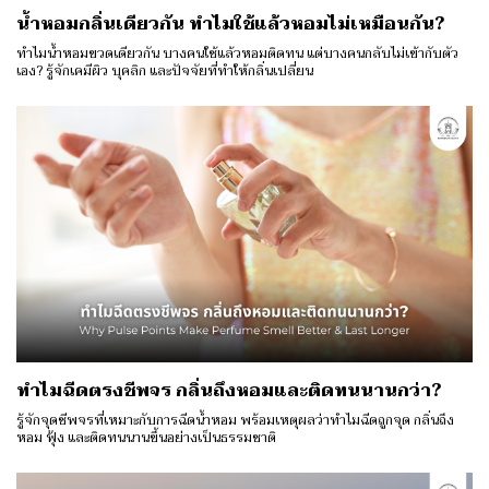
น้ำหอมกลิ่นเดียวกัน ทำไมใช้แล้วหอมไม่เหมือนกัน?
ทำไมน้ำหอมขวดเดียวกัน บางคนใช้แล้วหอมติดทน แต่บางคนกลับไม่เข้ากับตัว
เอง? รู้จักเคมีผิว บุคลิก และปัจจัยที่ทำให้กลิ่นเปลี่ยน
ทำไมฉีดตรงชีพจร กลิ่นถึงหอมและติดทนนานกว่า?
รู้จักจุดชีพจรที่เหมาะกับการฉีดน้ำหอม พร้อมเหตุผลว่าทำไมฉีดถูกจุด กลิ่นถึง
หอม ฟุ้ง และติดทนนานขึ้นอย่างเป็นธรรมชาติ