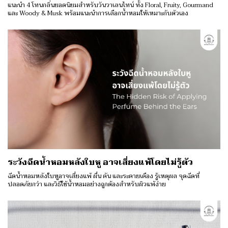
แนะนำ 4 โทนกลิ่นยอดนิยมสำหรับวันวาเลนไทน์ ทั้ง Floral, Fruity, Gourmand
และ Woody & Musk พร้อมแนะนำการเลือกน้ำหอมให้เหมาะกับตัวเอง
ระวังฉีดน้ำหอมหลังใบหู อาจเสี่ยงแพ้โดยไม่รู้ตัว
ฉีดน้ำหอมหลังใบหูอาจเสี่ยงแพ้ ผื่น คัน และระคายเคือง รู้เหตุผล จุดฉีดที่
ปลอดภัยกว่า และวิธีใช้น้ำหอมอย่างถูกต้องสำหรับผิวแพ้ง่าย