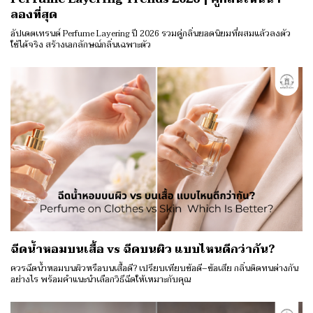
ลองที่สุด
อัปเดตเทรนด์ Perfume Layering ปี 2026 รวมคู่กลิ่นยอดนิยมที่ผสมแล้วลงตัว
ใช้ได้จริง สร้างเอกลักษณ์กลิ่นเฉพาะตัว
ฉีดน้ำหอมบนเสื้อ vs ฉีดบนผิว แบบไหนดีกว่ากัน?
ควรฉีดน้ำหอมบนผิวหรือบนเสื้อดี? เปรียบเทียบข้อดี–ข้อเสีย กลิ่นติดทนต่างกัน
อย่างไร พร้อมคำแนะนำเลือกวิธีฉีดให้เหมาะกับคุณ