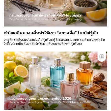
ทำไมกลิ่นบางกลิ่นทำให้เรา “อยากซื้อ” โดยไม่รู้ตัว
เจาะลึกว่ากลิ่นแบบไหนช่วยให้ผู้บริโภครู้สึกผ่อนคลาย ลดความลังเล และตัดสิน
ใจซื้อได้ง่ายขึ้น ด้วยหลักจิตวิทยากลิ่นและพฤติกรรมผู้บริโภค