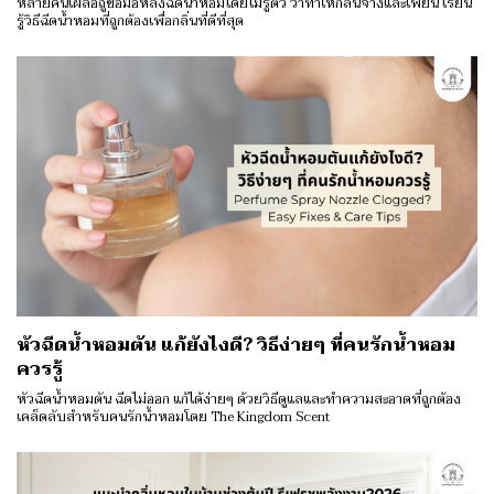
หลายคนเผลอถูข้อมือหลังฉีดน้ำหอมโดยไม่รู้ตัว ว่าทำให้กลิ่นจางและเพี้ยน เรียน
รู้วิธีฉีดน้ำหอมที่ถูกต้องเพื่อกลิ่นที่ดีที่สุด
หัวฉีดน้ำหอมตัน แก้ยังไงดี? วิธีง่ายๆ ที่คนรักน้ำหอม
ควรรู้
หัวฉีดน้ำหอมตัน ฉีดไม่ออก แก้ได้ง่ายๆ ด้วยวิธีดูแลและทำความสะอาดที่ถูกต้อง
เคล็ดลับสำหรับคนรักน้ำหอมโดย The Kingdom Scent